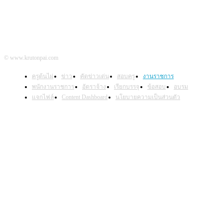
© www.krutonpai.com
ครูต้นไผ่
ข่าว
คัดข่าวเด่น
สอบครู
งานราชการ
พนักงานราชการ
อัตราจ้าง
เรียกบรรจุ
ข้อสอบ
อบรม
แจกไฟล์
Content Dashboard
นโยบายความเป็นส่วนตัว