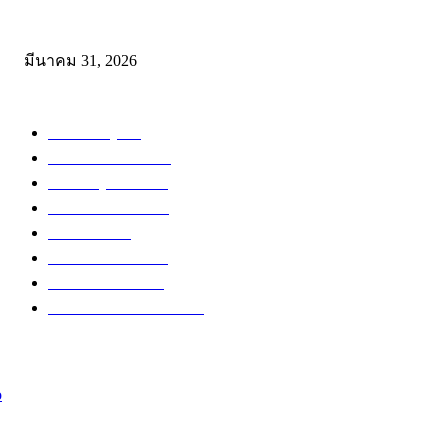
ดาวน์โหลดฟรี เอกสารงานประกันคุณภาพทางการศึกษา ไฟล์ Word แก้
มีนาคม 31, 2026
หมวดหมู่ยอดนิยม
สำหรับครู
288
ดาวน์โหลดฟรี
230
สำหรับผู้สนใจ
135
ข่าวการศึกษา
116
ข่าวทั่วไป
71
สำหรับนักเรียน
57
อบรมออนไลน์
47
เปิดสอบงานราชการ
41