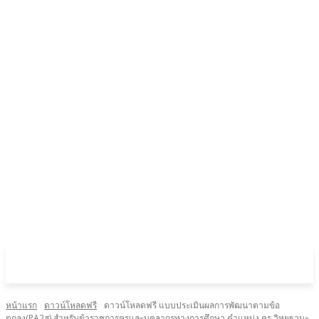
หน้าแรก
ดาวน์โหลดฟรี
ดาวน์โหลดฟรี แบบประเมินผลการพัฒนาตามข้อ
ตกลง(PA2ส) สำหรับข้าราชการครูและบุคลากรทางการศึกษา ตำแหน่ง ครู วิทยฐานะ