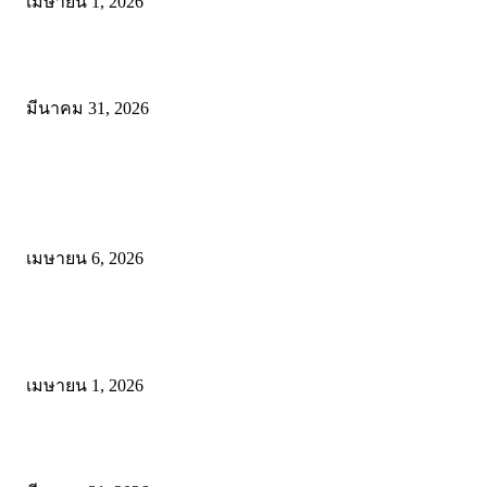
เมษายน 1, 2026
ดาวน์โหลดฟรี เอกสารงานประกันคุณภาพทางการศึกษา ไฟล์ Word แก้
มีนาคม 31, 2026
โพสต์ยอดนิยม
ดาวน์โหลดรูปแบบการจัดการเรียนรู้แบบมีส่วนร่วม เพื่อเพิ่มประสิทธิภ
การจัดการเรียนรู้
เมษายน 6, 2026
ดาวน์โหลด แนวทางการดำเนินงานโครงการน้อมนำพระบรมราโชบาย
การศึกษาในหลวงรัชกาลที่10 สู่การปฏิบัติ
เมษายน 1, 2026
ดาวน์โหลดฟรี เอกสารงานประกันคุณภาพทางการศึกษา ไฟล์ Word แก้