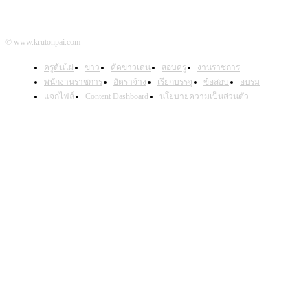
© www.krutonpai.com
ครูต้นไผ่
ข่าว
คัดข่าวเด่น
สอบครู
งานราชการ
พนักงานราชการ
อัตราจ้าง
เรียกบรรจุ
ข้อสอบ
อบรม
แจกไฟล์
Content Dashboard
นโยบายความเป็นส่วนตัว