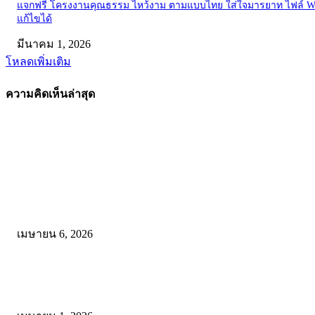
แจกฟรี โครงงานคุณธรรม ไหว้งาม ตามแบบไทย ใส่ใจมารยาท ไฟล์ W
แก้ไขได้
มีนาคม 1, 2026
โหลดเพิ่มเติม
ความคิดเห็นล่าสุด
คัดสรรโดยทีมงาน
ดาวน์โหลดรูปแบบการจัดการเรียนรู้แบบมีส่วนร่วม เพื่อเพิ่มประสิทธิภ
การจัดการเรียนรู้
เมษายน 6, 2026
ดาวน์โหลด แนวทางการดำเนินงานโครงการน้อมนำพระบรมราโชบาย
การศึกษาในหลวงรัชกาลที่10 สู่การปฏิบัติ