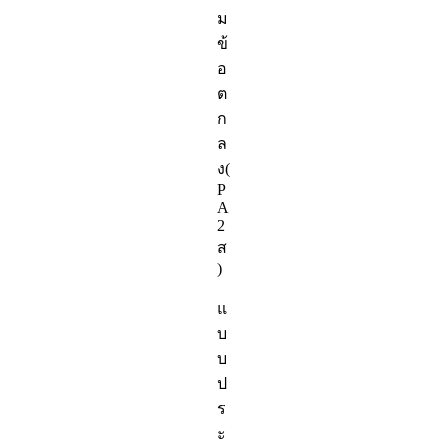
ม
ข้
อ
ต
ก
ล
ง(
P
A
2
ส
)
แ
บ
บ
ป
ร
ะ