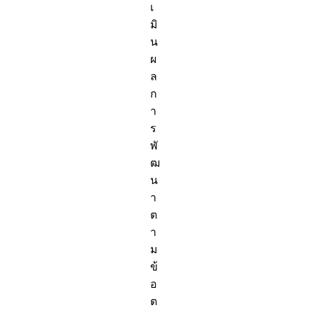
เ
มิ
น
ผ
ล
ก
า
ร
พั
ฒ
น
า
ต
า
ม
ข้
อ
ต