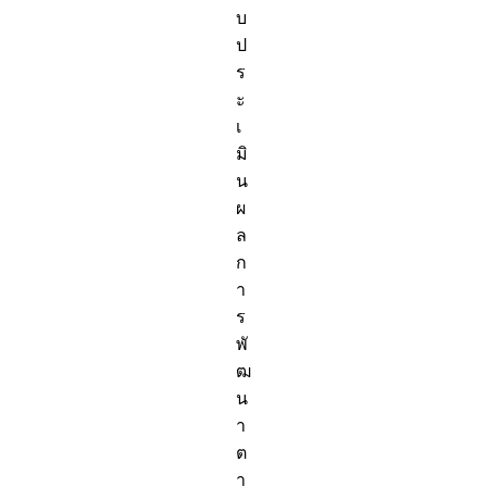
บ
ป
ร
ะ
เ
มิ
น
ผ
ล
ก
า
ร
พั
ฒ
น
า
ต
า