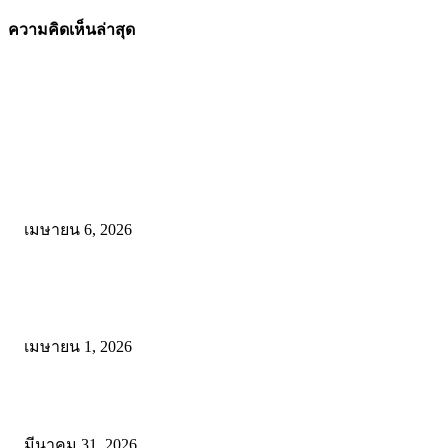
แก้ไขได้
มีนาคม 1, 2026
โหลดเพิ่มเติม
ความคิดเห็นล่าสุด
คัดสรรโดยทีมงาน
ดาวน์โหลดรูปแบบการจัดการเรียนรู้แบบมีส่วนร่วม เพื่อเพิ่มประสิทธิภ
การจัดการเรียนรู้
เมษายน 6, 2026
ดาวน์โหลด แนวทางการดำเนินงานโครงการน้อมนำพระบรมราโชบาย
การศึกษาในหลวงรัชกาลที่10 สู่การปฏิบัติ
เมษายน 1, 2026