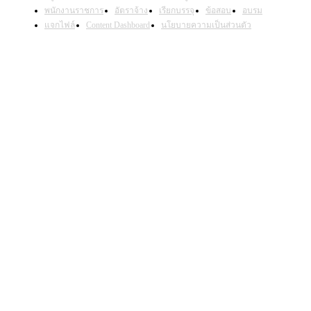
© www.krutonpai.com
ครูต้นไผ่
ข่าว
คัดข่าวเด่น
สอบครู
งานราชการ
พนักงานราชการ
อัตราจ้าง
เรียกบรรจุ
ข้อสอบ
อบรม
แจกไฟล์
Content Dashboard
นโยบายความเป็นส่วนตัว