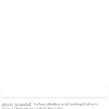
หน้าแรก
ข่าวเด่นวันนี้
โรงเรียนกาฬสินธุ์พิทยาสรรพ์ รับสมัครลูกจ้างชั่วคราว
จำนวน 17 อัตรา วุฒิ ป.4 – ป.ตรี เงินเดือน 7,000 –...