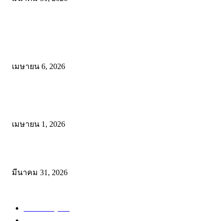
ดาวน์โหลดฟรี เอกสารงานประกันคุณภาพทางการศึกษา ไฟล์ Word แก้
มีนาคม 31, 2026
โพสต์ยอดนิยม
ดาวน์โหลดรูปแบบการจัดการเรียนรู้แบบมีส่วนร่วม เพื่อเพิ่มประสิทธิภ
การจัดการเรียนรู้
เมษายน 6, 2026
ดาวน์โหลด แนวทางการดำเนินงานโครงการน้อมนำพระบรมราโชบาย
การศึกษาในหลวงรัชกาลที่10 สู่การปฏิบัติ
เมษายน 1, 2026
ดาวน์โหลดฟรี เอกสารงานประกันคุณภาพทางการศึกษา ไฟล์ Word แก้
มีนาคม 31, 2026