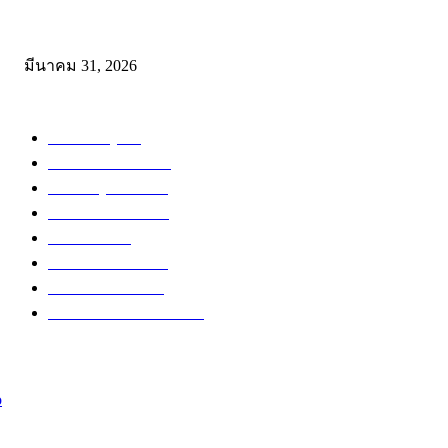
ดาวน์โหลดฟรี เอกสารงานประกันคุณภาพทางการศึกษา ไฟล์ Word แก้
มีนาคม 31, 2026
หมวดหมู่ยอดนิยม
สำหรับครู
288
ดาวน์โหลดฟรี
230
สำหรับผู้สนใจ
135
ข่าวการศึกษา
116
ข่าวทั่วไป
71
สำหรับนักเรียน
57
อบรมออนไลน์
47
เปิดสอบงานราชการ
41