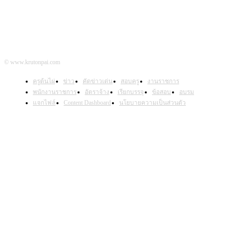
© www.krutonpai.com
ครูต้นไผ่
ข่าว
คัดข่าวเด่น
สอบครู
งานราชการ
พนักงานราชการ
อัตราจ้าง
เรียกบรรจุ
ข้อสอบ
อบรม
แจกไฟล์
Content Dashboard
นโยบายความเป็นส่วนตัว