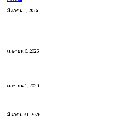
มีนาคม 1, 2026
คัดสรรโดยทีมงาน
ดาวน์โหลดรูปแบบการจัดการเรียนรู้แบบมีส่วนร่วม เพื่อเพิ่มประสิทธิภ
การจัดการเรียนรู้
เมษายน 6, 2026
ดาวน์โหลด แนวทางการดำเนินงานโครงการน้อมนำพระบรมราโชบาย
การศึกษาในหลวงรัชกาลที่10 สู่การปฏิบัติ
เมษายน 1, 2026
ดาวน์โหลดฟรี เอกสารงานประกันคุณภาพทางการศึกษา ไฟล์ Word แก้
มีนาคม 31, 2026
โพสต์ยอดนิยม