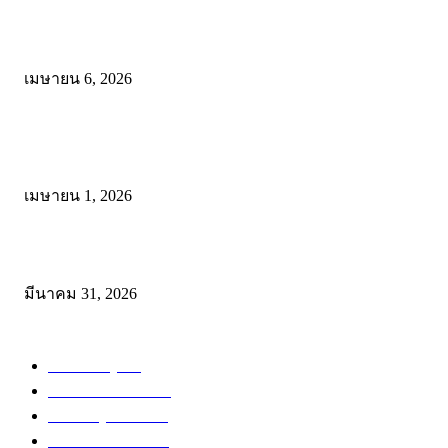
ดาวน์โหลดรูปแบบการจัดการเรียนรู้แบบมีส่วนร่วม เพื่อเพิ่มประสิทธิภ
การจัดการเรียนรู้
เมษายน 6, 2026
ดาวน์โหลด แนวทางการดำเนินงานโครงการน้อมนำพระบรมราโชบาย
การศึกษาในหลวงรัชกาลที่10 สู่การปฏิบัติ
เมษายน 1, 2026
ดาวน์โหลดฟรี เอกสารงานประกันคุณภาพทางการศึกษา ไฟล์ Word แก้
มีนาคม 31, 2026
หมวดหมู่ยอดนิยม
สำหรับครู
288
ดาวน์โหลดฟรี
230
สำหรับผู้สนใจ
135
ข่าวการศึกษา
116