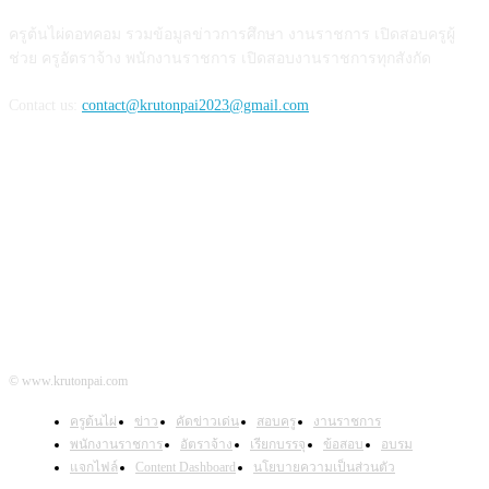
ครูต้นไผ่ดอทคอม รวมข้อมูลข่าวการศึกษา งานราชการ เปิดสอบครูผู้
ช่วย ครูอัตราจ้าง พนักงานราชการ เปิดสอบงานราชการทุกสังกัด
Contact us:
contact@krutonpai2023@gmail.com
ติดตามเรา
© www.krutonpai.com
ครูต้นไผ่
ข่าว
คัดข่าวเด่น
สอบครู
งานราชการ
พนักงานราชการ
อัตราจ้าง
เรียกบรรจุ
ข้อสอบ
อบรม
แจกไฟล์
Content Dashboard
นโยบายความเป็นส่วนตัว