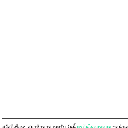
สวัสดีเพื่อนๆ สมาชิกทุกท่านครับ วันนี้
ครูต้นไผ่ดอทคอม
ขอนำเ