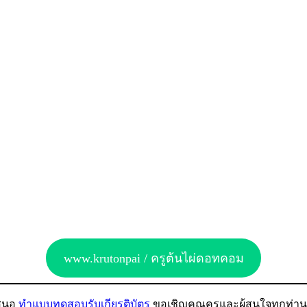
www.krutonpai / ครูต้นไผ่ดอทคอม
สนอ
ทำแบบทดสอบรับเกียรติบัตร
ขอเชิญคุณครูและผู้สนใจทุกท่าน