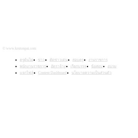
© www.krutonpai.com
ครูต้นไผ่
ข่าว
คัดข่าวเด่น
สอบครู
งานราชการ
พนักงานราชการ
อัตราจ้าง
เรียกบรรจุ
ข้อสอบ
อบรม
แจกไฟล์
Content Dashboard
นโยบายความเป็นส่วนตัว