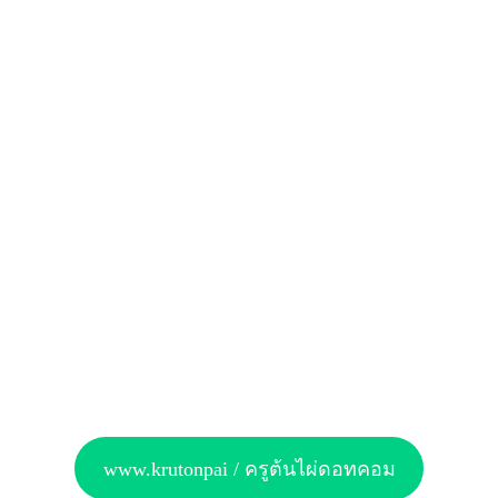
www.krutonpai / ครูต้นไผ่ดอทคอม