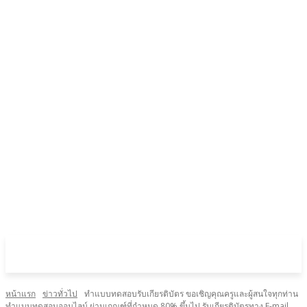
หน้าแรก
ข่าวทั่วไป
ทำแบบทดสอบรับเกียรติบัตร ขอเชิญคุณครูและผู้สนใจทุกท่าน
ทำแบบทดสอบออนไลน์ ผ่านเกณฑ์ที่กำหนด 80% ขึ้นไป รับเกียรติบัตรทาง E-mail