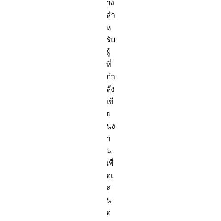
าง
สำ
ห
รับ
ผู้
ที่
กำ
ลัง
เขี
ย
นง
า
น
เพื่
อเ
ส
น
อ