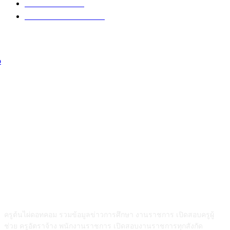
อบรมออนไลน์
47
เปิดสอบงานราชการ
41
เกี่ยวกับเรา
ครูต้นไผ่ดอทคอม รวมข้อมูลข่าวการศึกษา งานราชการ เปิดสอบครูผู้
ช่วย ครูอัตราจ้าง พนักงานราชการ เปิดสอบงานราชการทุกสังกัด