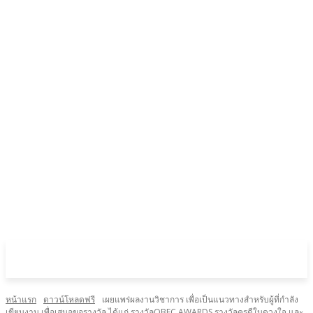
หน้าแรก
ดาวน์โหลดฟรี
เผยแพร่ผลงานวิชาการ เพื่อเป็นแนวทางสำหรับผู้ที่กำลัง
เขียนงาน เพื่อเสนอขอรางวัล ได้แก่ รางวัลOBEC AWARDS รางวัลครูดีในดวงใจ และ