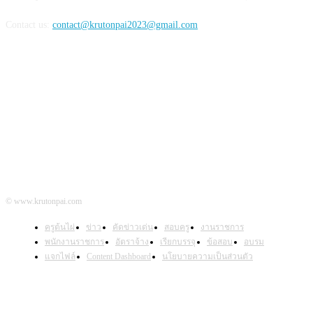
Contact us:
contact@krutonpai2023@gmail.com
ติดตามเรา
© www.krutonpai.com
ครูต้นไผ่
ข่าว
คัดข่าวเด่น
สอบครู
งานราชการ
พนักงานราชการ
อัตราจ้าง
เรียกบรรจุ
ข้อสอบ
อบรม
แจกไฟล์
Content Dashboard
นโยบายความเป็นส่วนตัว