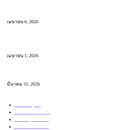
ดาวน์โหลดรูปแบบการจัดการเรียนรู้แบบมีส่วนร่วม เพื่อเพิ่มประสิทธิภ
การจัดการเรียนรู้
เมษายน 6, 2026
ดาวน์โหลด แนวทางการดำเนินงานโครงการน้อมนำพระบรมราโชบาย
การศึกษาในหลวงรัชกาลที่10 สู่การปฏิบัติ
เมษายน 1, 2026
ดาวน์โหลดฟรี เอกสารงานประกันคุณภาพทางการศึกษา ไฟล์ Word แก้
มีนาคม 31, 2026
หมวดหมู่ยอดนิยม
สำหรับครู
288
ดาวน์โหลดฟรี
230
สำหรับผู้สนใจ
135
ข่าวการศึกษา
116