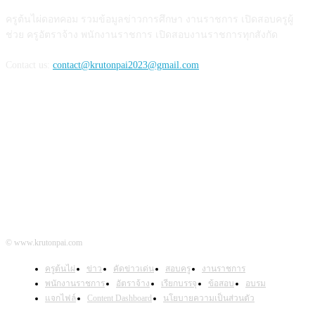
ครูต้นไผ่ดอทคอม รวมข้อมูลข่าวการศึกษา งานราชการ เปิดสอบครูผู้
ช่วย ครูอัตราจ้าง พนักงานราชการ เปิดสอบงานราชการทุกสังกัด
Contact us:
contact@krutonpai2023@gmail.com
ติดตามเรา
© www.krutonpai.com
ครูต้นไผ่
ข่าว
คัดข่าวเด่น
สอบครู
งานราชการ
พนักงานราชการ
อัตราจ้าง
เรียกบรรจุ
ข้อสอบ
อบรม
แจกไฟล์
Content Dashboard
นโยบายความเป็นส่วนตัว