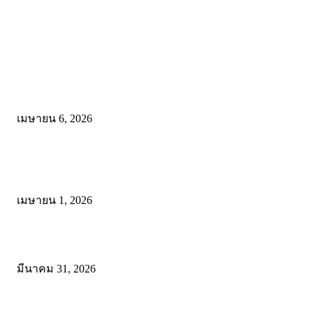
คัดสรรโดยทีมงาน
ดาวน์โหลดรูปแบบการจัดการเรียนรู้แบบมีส่วนร่วม เพื่อเพิ่มประสิทธิภ
การจัดการเรียนรู้
เมษายน 6, 2026
ดาวน์โหลด แนวทางการดำเนินงานโครงการน้อมนำพระบรมราโชบาย
การศึกษาในหลวงรัชกาลที่10 สู่การปฏิบัติ
เมษายน 1, 2026
ดาวน์โหลดฟรี เอกสารงานประกันคุณภาพทางการศึกษา ไฟล์ Word แก้
มีนาคม 31, 2026
โพสต์ยอดนิยม