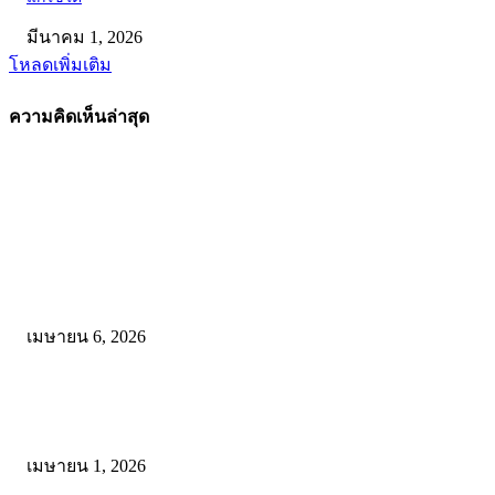
มีนาคม 1, 2026
โหลดเพิ่มเติม
ความคิดเห็นล่าสุด
คัดสรรโดยทีมงาน
ดาวน์โหลดรูปแบบการจัดการเรียนรู้แบบมีส่วนร่วม เพื่อเพิ่มประสิทธิภ
การจัดการเรียนรู้
เมษายน 6, 2026
ดาวน์โหลด แนวทางการดำเนินงานโครงการน้อมนำพระบรมราโชบาย
การศึกษาในหลวงรัชกาลที่10 สู่การปฏิบัติ
เมษายน 1, 2026