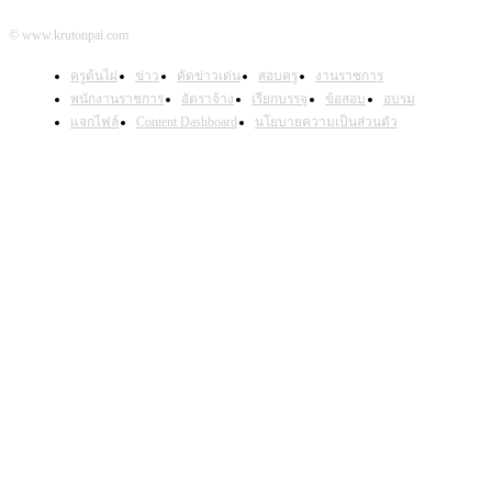
© www.krutonpai.com
ครูต้นไผ่
ข่าว
คัดข่าวเด่น
สอบครู
งานราชการ
พนักงานราชการ
อัตราจ้าง
เรียกบรรจุ
ข้อสอบ
อบรม
แจกไฟล์
Content Dashboard
นโยบายความเป็นส่วนตัว