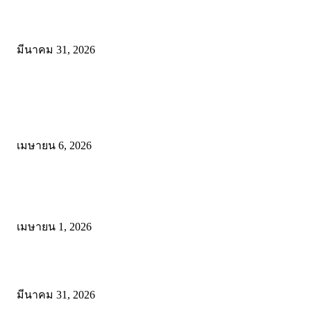
ดาวน์โหลดฟรี เอกสารงานประกันคุณภาพทางการศึกษา ไฟล์ Word แก้
มีนาคม 31, 2026
โพสต์ยอดนิยม
ดาวน์โหลดรูปแบบการจัดการเรียนรู้แบบมีส่วนร่วม เพื่อเพิ่มประสิทธิภ
การจัดการเรียนรู้
เมษายน 6, 2026
ดาวน์โหลด แนวทางการดำเนินงานโครงการน้อมนำพระบรมราโชบาย
การศึกษาในหลวงรัชกาลที่10 สู่การปฏิบัติ
เมษายน 1, 2026
ดาวน์โหลดฟรี เอกสารงานประกันคุณภาพทางการศึกษา ไฟล์ Word แก้
มีนาคม 31, 2026