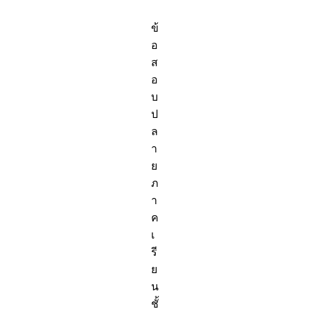
ข้
อ
ส
อ
บ
ป
ล
า
ย
ภ
า
ค
เ
รี
ย
น
ชั้