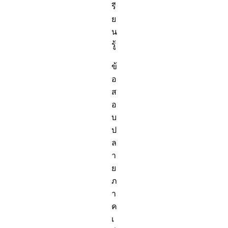
รี
ย
น
รู้
ข้
อ
ส
อ
บ
ป
ล
า
ย
ภ
า
ค
เ