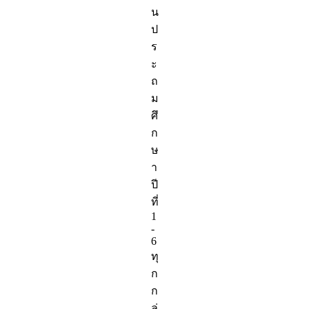
น
ป
ร
ะ
ถ
ม
ศึ
ก
ษ
า
ปี
ที่
1
-
6
ทุ
ก
ก
ลุ่