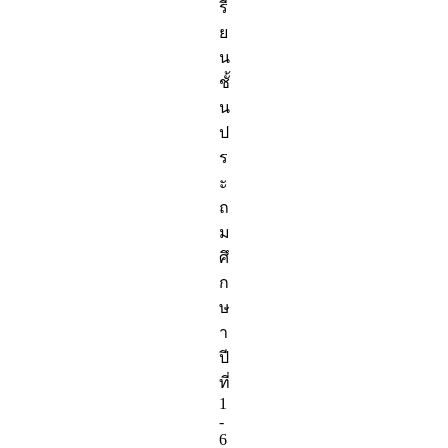
รี
ย
น
ชั้
น
ป
ร
ะ
ถ
ม
ศึ
ก
ษ
า
ปี
ที่
1
-
6