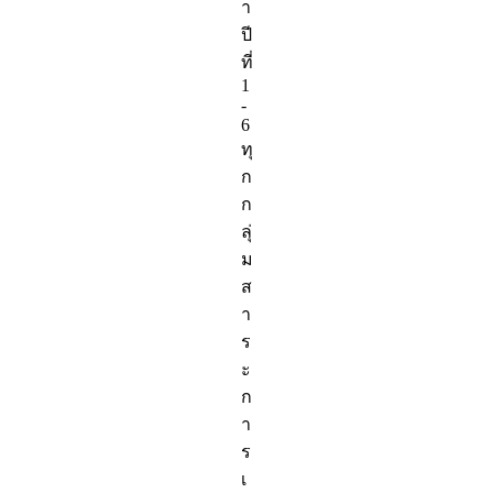
า
ปี
ที่
1
-
6
ทุ
ก
ก
ลุ่
ม
ส
า
ร
ะ
ก
า
ร
เ