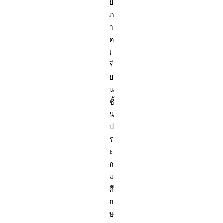
ย
ภ
า
ค
เ
รี
ย
น
ชั้
น
ป
ร
ะ
ถ
ม
ศึ
ก
ษ