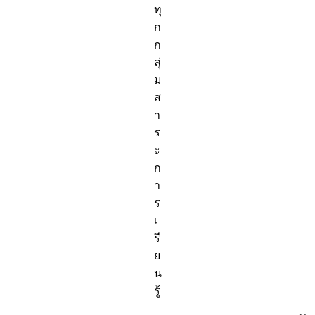
ทุ
ก
ก
ลุ่
ม
ส
า
ร
ะ
ก
า
ร
เ
รี
ย
น
รู้