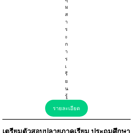
ม
ส
า
ร
ะ
ก
า
ร
เ
รี
ย
น
รู้
รายละเอียด
เตรียมตัวสอบปลายภาคเรียม ประถมศึกษา