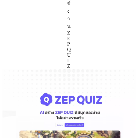
ช้
ง
า
น
Z
E
P
Q
U
I
Z