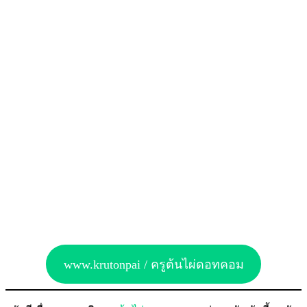
www.krutonpai / ครูต้นไผ่ดอทคอม