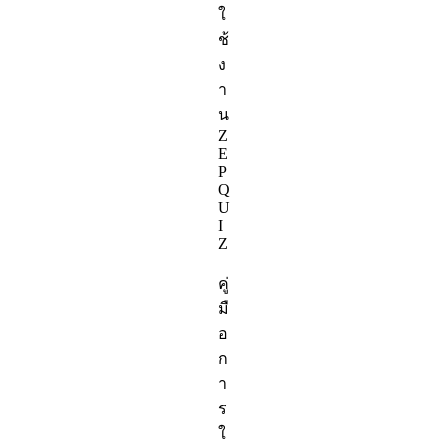
ใ
ช้
ง
า
น
Z
E
P
Q
U
I
Z
คู่
มื
อ
ก
า
ร
ใ