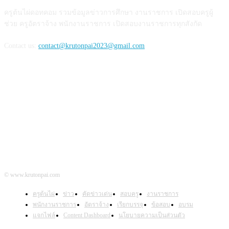
ครูต้นไผ่ดอทคอม รวมข้อมูลข่าวการศึกษา งานราชการ เปิดสอบครูผู้
ช่วย ครูอัตราจ้าง พนักงานราชการ เปิดสอบงานราชการทุกสังกัด
Contact us:
contact@krutonpai2023@gmail.com
ติดตามเรา
© www.krutonpai.com
ครูต้นไผ่
ข่าว
คัดข่าวเด่น
สอบครู
งานราชการ
พนักงานราชการ
อัตราจ้าง
เรียกบรรจุ
ข้อสอบ
อบรม
แจกไฟล์
Content Dashboard
นโยบายความเป็นส่วนตัว