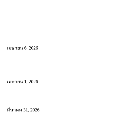
คัดสรรโดยทีมงาน
ดาวน์โหลดรูปแบบการจัดการเรียนรู้แบบมีส่วนร่วม เพื่อเพิ่มประสิทธิภ
การจัดการเรียนรู้
เมษายน 6, 2026
ดาวน์โหลด แนวทางการดำเนินงานโครงการน้อมนำพระบรมราโชบาย
การศึกษาในหลวงรัชกาลที่10 สู่การปฏิบัติ
เมษายน 1, 2026
ดาวน์โหลดฟรี เอกสารงานประกันคุณภาพทางการศึกษา ไฟล์ Word แก้
มีนาคม 31, 2026
โพสต์ยอดนิยม