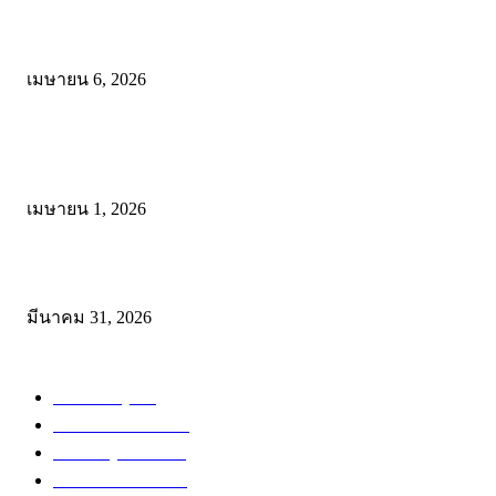
ดาวน์โหลดรูปแบบการจัดการเรียนรู้แบบมีส่วนร่วม เพื่อเพิ่มประสิทธิภ
การจัดการเรียนรู้
เมษายน 6, 2026
ดาวน์โหลด แนวทางการดำเนินงานโครงการน้อมนำพระบรมราโชบาย
การศึกษาในหลวงรัชกาลที่10 สู่การปฏิบัติ
เมษายน 1, 2026
ดาวน์โหลดฟรี เอกสารงานประกันคุณภาพทางการศึกษา ไฟล์ Word แก้
มีนาคม 31, 2026
หมวดหมู่ยอดนิยม
สำหรับครู
288
ดาวน์โหลดฟรี
230
สำหรับผู้สนใจ
135
ข่าวการศึกษา
116