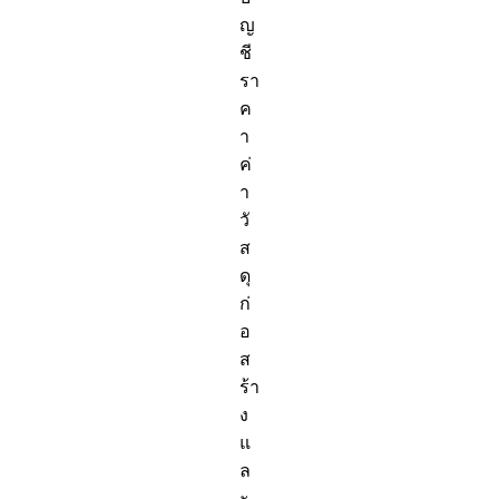
ญ
ชี
รา
ค
า
ค่
า
วั
ส
ดุ
ก่
อ
ส
ร้า
ง
แ
ล
ะ