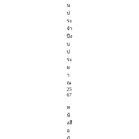
น
ป
ระ
จำ
ปีง
บ
ป
ระ
ม
า
ณ
25
67
ห
นั
งสื
อ
บั