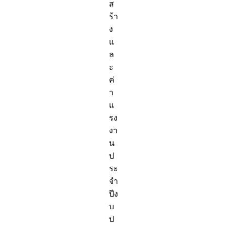
ส
ร้า
ง
แ
ล
ะ
ค่
า
แ
รง
งา
น
ป
ระ
จำ
ปีง
บ
ป