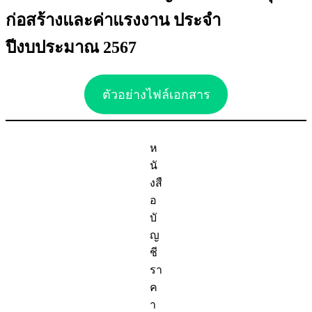
ก่อสร้างและค่าแรงงาน ประจำ
ปีงบประมาณ 2567
ตัวอย่างไฟล์เอกสาร
ห
นั
งสื
อ
บั
ญ
ชี
รา
ค
า