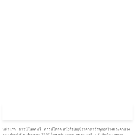
หน้าแรก
ดาวน์โหลดฟรี
ดาวน์โหลด หนังสือบัญชีราคาค่าวัสดุก่อสร้างและค่าแรง
งาน ประจำปีงบประมาณ 2567 โดย กลุ่มออกแบบและก่อสร้าง สำนักอำนวยการ