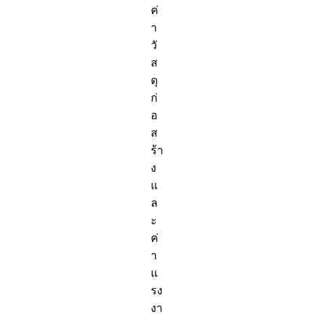
ค่
า
วั
ส
ดุ
ก่
อ
ส
ร้า
ง
แ
ล
ะ
ค่
า
แ
รง
งา