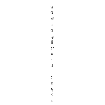
ห
นั
งสื
อ
บั
ญ
ชี
รา
ค
า
ค่
า
วั
ส
ดุ
ก่
อ