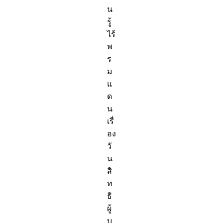
น
รู้
ไร้
พ
ร
ม
แ
ด
น
เรื่
อง
วั
น
สิ
ท
ธิ
ผู้
บ