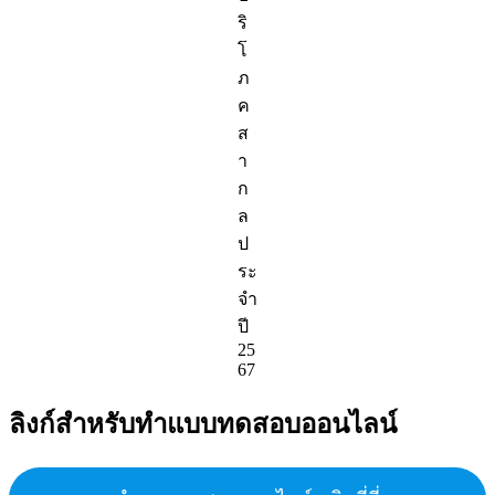
ริ
โ
ภ
ค
ส
า
ก
ล
ป
ระ
จำ
ปี
25
67
ลิงก์สำหรับทำแบบทดสอบออนไลน์