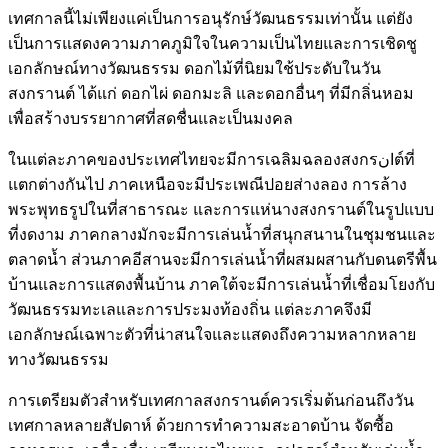
เทศกาลนี้ไม่เพียงแค่เป็นการอนุรักษ์วัฒนธรรมเท่านั้น แต่ยัง
เป็นการแสดงความภาคภูมิใจในความเป็นไทยและการเชิดชู
เอกลักษณ์ทางวัฒนธรรม ดอกไม้ที่นิยมใช้ประดับในวัน
สงกรานต์ ได้แก่ ดอกไผ่ ดอกมะลิ และดอกอื่นๆ ที่มีกลิ่นหอม
เพื่อสร้างบรรยากาศที่สดชื่นและเป็นมงคล
ในแต่ละภาคของประเทศไทยจะมีการเฉลิมฉลองสงกรانต์ที่
แตกต่างกันไป ภาคเหนือจะมีประเพณีปอยส่างลอง การล้าง
พระพุทธรูปในที่สาธารณะ และการแห่นางสงกรานต์ในรูปแบบ
ที่งดงาม ภาคกลางมักจะมีการเล่นน้ำที่สนุกสนานในชุมชนและ
ตลาดน้ำ ส่วนภาคอีสานจะมีการเล่นน้ำที่ผสมผสานกับดนตรีพื้น
บ้านและการแสดงพื้นบ้าน ภาคใต้จะมีการเล่นน้ำที่เชื่อมโยงกับ
วัฒนธรรมทะเลและการประมงท้องถิ่น แต่ละภาคจึงมี
เอกลักษณ์เฉพาะตัวที่น่าสนใจและแสดงถึงความหลากหลาย
ทางวัฒนธรรม
การเตรียมตัวสำหรับเทศกาลสงกรานต์ควรเริ่มต้นก่อนถึงวัน
เทศกาลหลายสัปดาห์ ด้วยการทำความสะอาดบ้าน จัดซื้อ