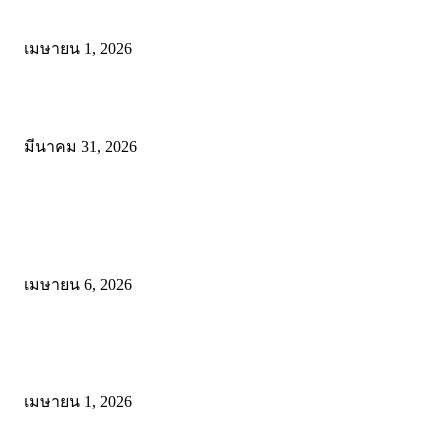
การศึกษาในหลวงรัชกาลที่10 สู่การปฏิบัติ
เมษายน 1, 2026
ดาวน์โหลดฟรี เอกสารงานประกันคุณภาพทางการศึกษา ไฟล์ Word แก้
มีนาคม 31, 2026
โพสต์ยอดนิยม
ดาวน์โหลดรูปแบบการจัดการเรียนรู้แบบมีส่วนร่วม เพื่อเพิ่มประสิทธิภ
การจัดการเรียนรู้
เมษายน 6, 2026
ดาวน์โหลด แนวทางการดำเนินงานโครงการน้อมนำพระบรมราโชบาย
การศึกษาในหลวงรัชกาลที่10 สู่การปฏิบัติ
เมษายน 1, 2026