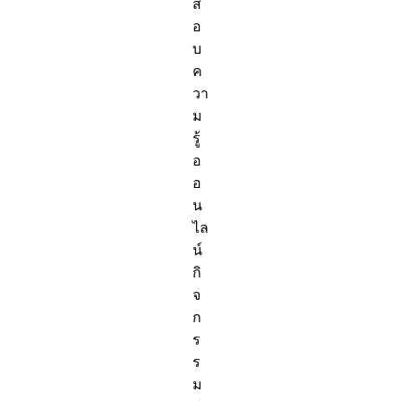
ส
อ
บ
ค
วา
ม
รู้
อ
อ
น
ไล
น์
กิ
จ
ก
ร
ร
ม