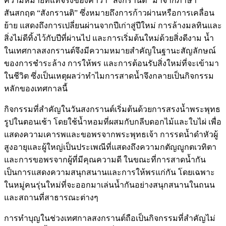
ความหมายที่แท้จริงของคำว่า “สงกรานต์” มาจากภาษา
สันสกฤต “สังกรานติ” ซึ่งหมายถึงการก้าวผ่านหรือการเคลื่อน
ย้าย แสดงถึงการเปลี่ยนผ่านจากปีเก่าสู่ปีใหม่ การล้างมลทินและ
สิ่งไม่ดีทิ้งไว้กับปีที่ผ่านไป และการเริ่มต้นใหม่ด้วยสิ่งดีงาม น้ำ
ในเทศกาลสงกรานต์จึงมีความหมายสำคัญในฐานะสัญลักษณ์
ของการชำระล้าง การให้พร และการต้อนรับสิ่งใหม่ที่จะเข้ามา
ในชีวิต ซึ่งเป็นเหตุผลว่าทำไมการสาดน้ำจึงกลายเป็นกิจกรรม
หลักของเทศกาลนี้
กิจกรรมที่สำคัญในวันสงกรานต์เริ่มต้นด้วยการสรงน้ำพระพุทธ
รูปในตอนเช้า โดยใช้น้ำหอมที่ผสมกับกลีบดอกไม้และใบไผ่ เพื่อ
แสดงความเคารพและขอพรจากพระพุทธเจ้า การรดน้ำดำหัวผู้
สูงอายุและผู้ใหญ่เป็นประเพณีที่แสดงถึงความกตัญญูกตเวทิตา
และการขอพรจากผู้ที่มีคุณความดี ในขณะที่การสาดน้ำกัน
เป็นการแสดงความสนุกสนานและการให้พรแก่กัน โดยเฉพาะ
ในหมู่คนรุ่นใหม่ที่จะออกมาเล่นน้ำกันอย่างสนุกสนานในถนน
และสถานที่สาธารณะต่างๆ
การทำบุญในช่วงเทศกาลสงกรานต์ถือเป็นกิจกรรมที่สำคัญไม่