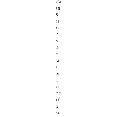
ส่ง
เส
ริ
ม
ก
า
ร
อ่
า
น
แ
ล
ะ
ก
าร
เรี
ย
น