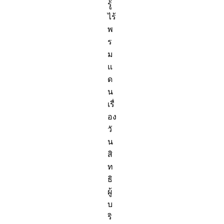
รู้
ไร้
พ
ร
ม
แ
ด
น
เรื่
อง
วั
น
สิ
ท
ธิ
ผู้
บ
ริ