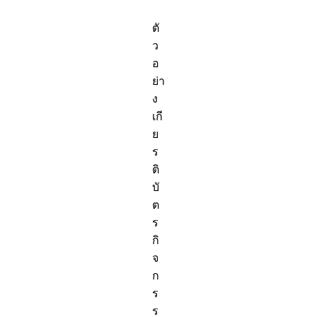
ตั
ว
อ
ย่า
ง
เกี
ย
ร
ติ
บั
ต
ร
กิ
จ
ก
ร
ร