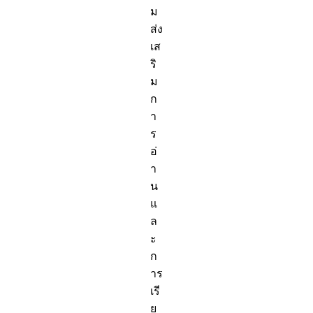
ม
ส่ง
เส
ริ
ม
ก
า
ร
อ่
า
น
แ
ล
ะ
ก
าร
เรี
ย