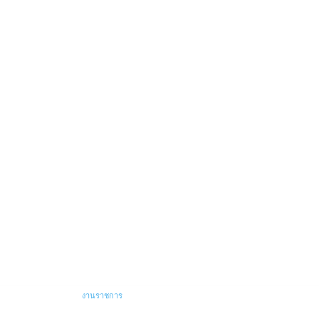
ข่าวเด่น
สอบครู
งานราชการ
พนักงานราชการ
อัตราจ้าง
เรียกบรรจุ
ข้อสอบ