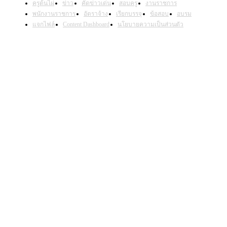
ครูต้นไผ่
ข่าว
คัดข่าวเด่น
สอบครู
งานราชการ
พนักงานราชการ
อัตราจ้าง
เรียกบรรจุ
ข้อสอบ
อบรม
แจกไฟล์
Content Dashboard
นโยบายความเป็นส่วนตัว