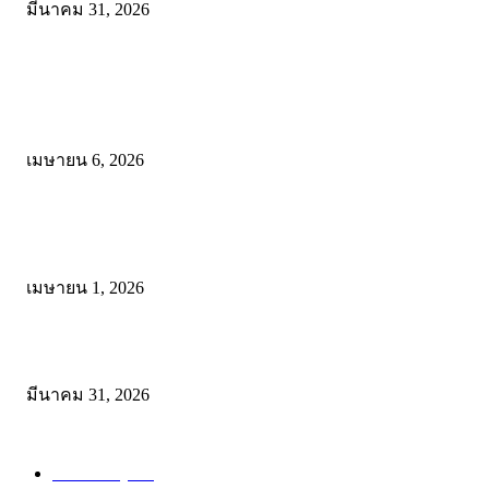
มีนาคม 31, 2026
โพสต์ยอดนิยม
ดาวน์โหลดรูปแบบการจัดการเรียนรู้แบบมีส่วนร่วม เพื่อเพิ่มประสิทธิภ
การจัดการเรียนรู้
เมษายน 6, 2026
ดาวน์โหลด แนวทางการดำเนินงานโครงการน้อมนำพระบรมราโชบาย
การศึกษาในหลวงรัชกาลที่10 สู่การปฏิบัติ
เมษายน 1, 2026
ดาวน์โหลดฟรี เอกสารงานประกันคุณภาพทางการศึกษา ไฟล์ Word แก้
มีนาคม 31, 2026
หมวดหมู่ยอดนิยม
สำหรับครู
288