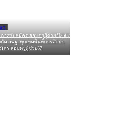
กษา
ะกาศรับสมัคร สอบครูผู้ช่วย ปี2567
งกัด สพฐ. ทุกเขตพื้นที่การศึกษา
ัคร สอบครูผู้ช่วย67